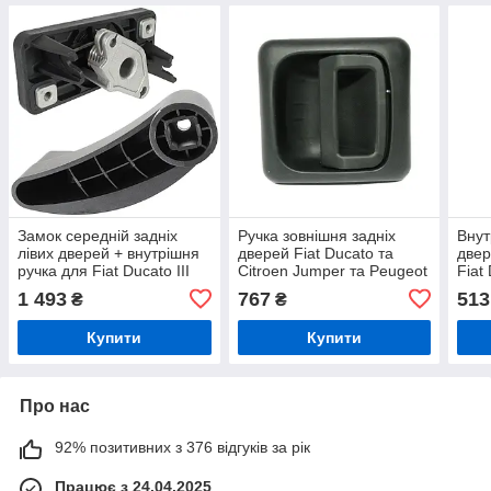
Замок середній задніх
Ручка зовнішня задніх
Внут
лівих дверей + внутрішня
дверей Fiat Ducato та
двер
ручка для Fiat Ducato III
Citroen Jumper та Peugeot
Fiat
2006–, Citroen Jumper II,
Boxer 2002-2006 чорна
200
1 493
767
513
₴
₴
Peugeot Boxer II (набір 2
шт)
Купити
Купити
Про нас
92% позитивних з 376 відгуків за рік
Працює з 24.04.2025