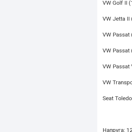
VW Golf II 
VW Jetta II
VW Passat 
VW Passat 
VW Passat V
VW Transpo
Seat Toled
Напруга: 1