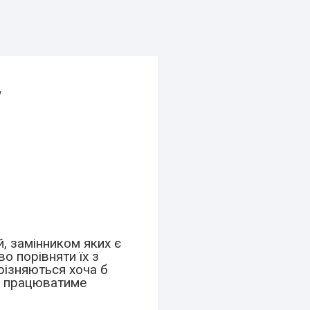
у
, замінником яких є
о порівняти їх з
різняються хоча б
чи працюватиме