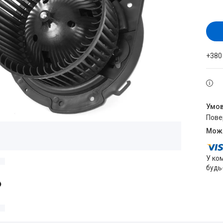
+380
пов
У ко
будь