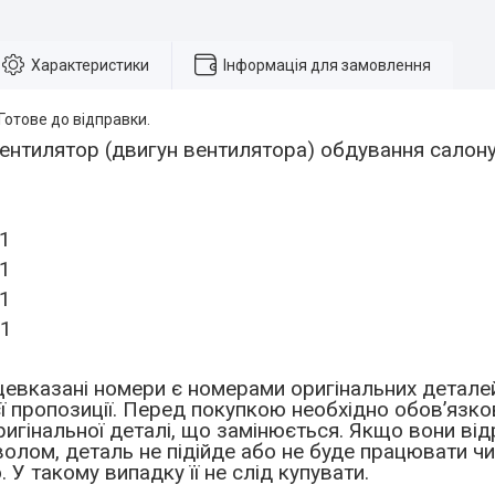
Характеристики
Інформація для замовлення
 Готове до відправки.
ентилятор (двигун вентилятора) обдування салон
1
1
1
21
евказані номери є номерами оригінальних деталей
єї пропозиції. Перед покупкою необхідно обов’язков
игінальної деталі, що замінюється. Якщо вони від
олом, деталь не підійде або не буде працювати 
 У такому випадку її не слід купувати.