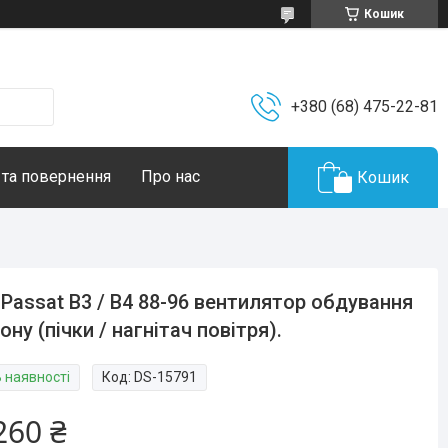
Кошик
+380 (68) 475-22-81
 та повернення
Про нас
Кошик
Passat B3 / B4 88-96 вентилятор обдування
ону (пічки / нагнітач повітря).
В наявності
Код:
DS-15791
260 ₴