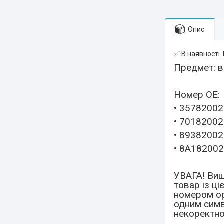
Опис
✅ В наявності.
Предмет: в
Номер OE:
• 35782002
• 70182002
• 89382002
• 8A18200
УВАГА! Вищ
товар із ці
номером ор
одним симв
некоректно.