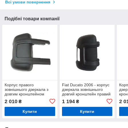
Всі умови повернення
Подібні товари компанії
Корпус правого
Fiat Ducato 2006 - корпус
Корп
зовнішнього дзеркала з
дзеркала зовнішнього
дзер
довгим кронштейном
довгий кронштейн правий
крон
комплект Fiat Ducato,
Fiat
2 010
1 194
2 0
₴
₴
Citroen Jumper, Peugeot
Jump
Boxer 2006–
2006
Купити
Купити