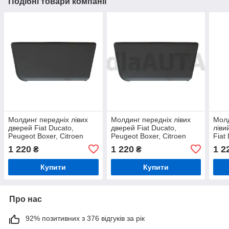
Подібні товари компанії
Молдинг передніх лівих
Молдинг передніх лівих
Молд
дверей Fiat Ducato,
дверей Fiat Ducato,
ліви
Peugeot Boxer, Citroen
Peugeot Boxer, Citroen
Fiat
Jumper (моделі з 2006 р.)
Jumper (від 2006)
(від
1 220
1 220
1 2
₴
₴
Купити
Купити
Про нас
92% позитивних з 376 відгуків за рік