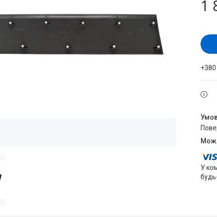
1 
+380
пов
У ко
будь