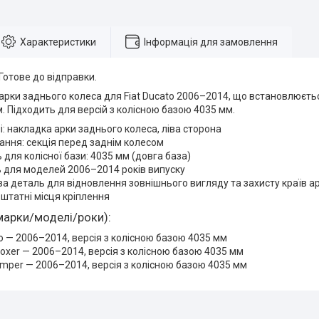
Характеристики
Інформація для замовлення
 Готове до відправки.
арки заднього колеса для Fiat Ducato 2006–2014, що встановлюєтьс
. Підходить для версій з колісною базою 4035 мм.
і: накладка арки заднього колеса, ліва сторона
ння: секція перед заднім колесом
ь для колісної бази: 4035 мм (довга база)
 для моделей 2006–2014 років випуску
а деталь для відновлення зовнішнього вигляду та захисту країв а
штатні місця кріплення
марки/моделі/роки):
to — 2006–2014, версія з колісною базою 4035 мм
oxer — 2006–2014, версія з колісною базою 4035 мм
umper — 2006–2014, версія з колісною базою 4035 мм