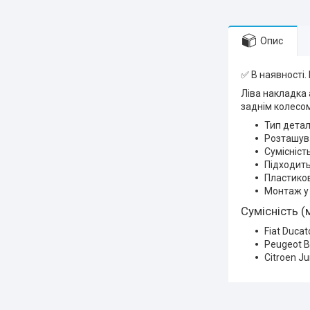
Опис
✅ В наявності.
Ліва накладка 
заднім колесом
Тип детал
Розташува
Сумісніст
Підходить
Пластиков
Монтаж у 
Сумісність (
Fiat Duca
Peugeot B
Citroen J