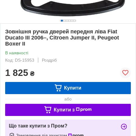
Зовнішня ручка дверей передня ліва Fiat
Ducato III 2006–, Citroen Jumper II, Peugeot
Boxer II
В наявності
Код: DS-15953
Роздріб
1 825
₴
Купити
або
Купити з
Що таке купити з Пром?
Замовлення під захистом