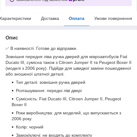
Характеристики
Доставка
Оплата
Умови повернення
Опис
✅ В наявності. Готове до відправки.
Зовнішня передня ліва ручка дверей для мікроавтобусів Fiat
Ducato III, сумісна також з Citroen Jumper II та Peugeot Boxer II
(моделі з 2006 року). Підійде для швидкої заміни пошкодженої
або зношеної штатної деталі.
Тип деталі: зовнішня ручка дверей
Розташування: передні ліві двері
Сумісність: Fiat Ducato III, Citroen Jumper II, Peugeot
Boxer II
Роки виробництва: для моделей, що випускаються з
2006 року
Колір: чорний
Замок/ключі: не входять до комплекту