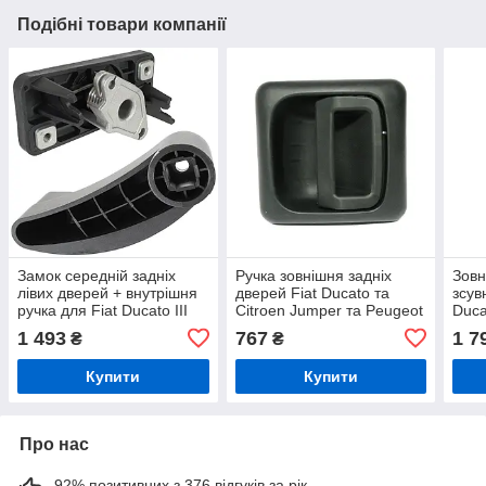
Подібні товари компанії
Замок середній задніх
Ручка зовнішня задніх
Зовн
лівих дверей + внутрішня
дверей Fiat Ducato та
зсув
ручка для Fiat Ducato III
Citroen Jumper та Peugeot
Duca
2006–, Citroen Jumper II,
Boxer 2002-2006 чорна
Peug
1 493
767
1 7
₴
₴
Peugeot Boxer II (набір 2
прав
шт)
Купити
Купити
Про нас
92% позитивних з 376 відгуків за рік