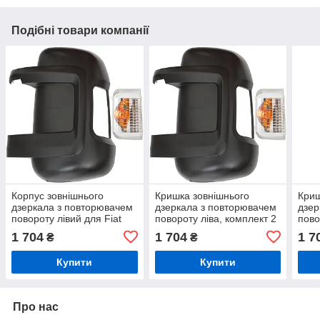
Подібні товари компанії
Корпус зовнішнього
Кришка зовнішнього
Криш
дзеркала з повторювачем
дзеркала з повторювачем
дзер
повороту лівий для Fiat
повороту ліва, комплект 2
пово
Ducato III Citroen Jumper II
шт. Fiat Ducato III 2006–,
Duca
1 704
1 704
1 7
₴
₴
Peugeot Boxer II 2006–
Peugeot Boxer II, Citroen
Jump
комплект 2…
Jumper…
II, 
Купити
Купити
Про нас