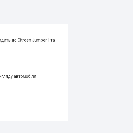
дить до Citroen Jumper II та
игляду автомобіля