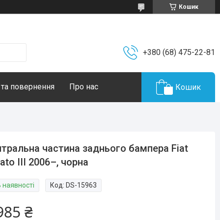
Кошик
+380 (68) 475-22-81
 та повернення
Про нас
Кошик
тральна частина заднього бампера Fiat
ato III 2006–, чорна
В наявності
Код:
DS-15963
985 ₴