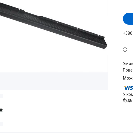
+380
пов
У ко
будь