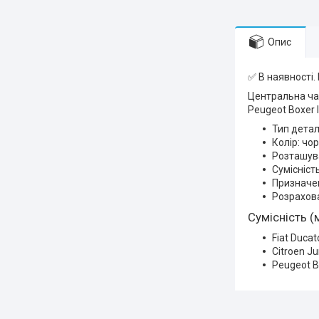
Опис
✅ В наявності.
Центральна част
Peugeot Boxer II
Тип детал
Колір: чо
Розташува
Сумісніст
Призначен
Розрахова
Сумісність (
Fiat Ducat
Citroen J
Peugeot B