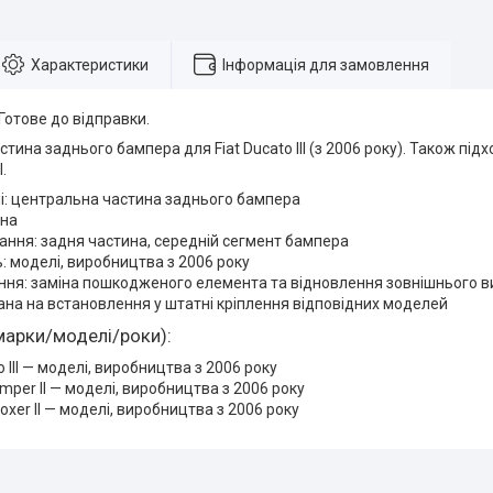
Характеристики
Інформація для замовлення
 Готове до відправки.
ина заднього бампера для Fiat Ducato III (з 2006 року). Також підхо
.
і: центральна частина заднього бампера
рна
ння: задня частина, середній сегмент бампера
ь: моделі, виробництва з 2006 року
ня: заміна пошкодженого елемента та відновлення зовнішнього в
на на встановлення у штатні кріплення відповідних моделей
марки/моделі/роки):
o III — моделі, виробництва з 2006 року
umper II — моделі, виробництва з 2006 року
oxer II — моделі, виробництва з 2006 року