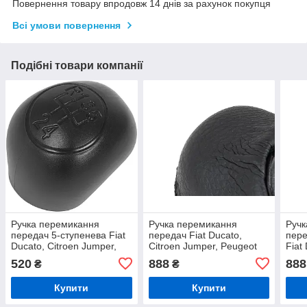
Повернення товару впродовж 14 днів за рахунок покупця
Всі умови повернення
Подібні товари компанії
Ручка перемикання
Ручка перемикання
Ручк
передач 5-ступенева Fiat
передач Fiat Ducato,
пере
Ducato, Citroen Jumper,
Citroen Jumper, Peugeot
Fiat
Peugeot Boxer 1994–2006
Boxer 1994–2014, 6-
Jump
520
888
888
₴
₴
сумісна 2006–2010, чорна
ступенева, чорна з
1994
хромом
хро
Купити
Купити