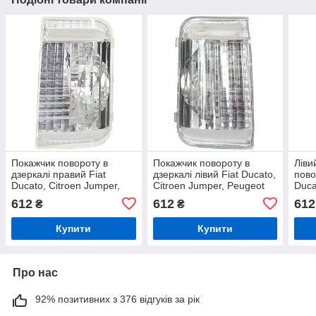
Покажчик повороту в
Покажчик повороту в
Ліви
дзеркалі правий Fiat
дзеркалі лівий Fiat Ducato,
пово
Ducato, Citroen Jumper,
Citroen Jumper, Peugeot
Duca
Peugeot Boxer 2006–
Boxer від 2006
Peug
612
612
612
₴
₴
року
Купити
Купити
Про нас
92% позитивних з 376 відгуків за рік