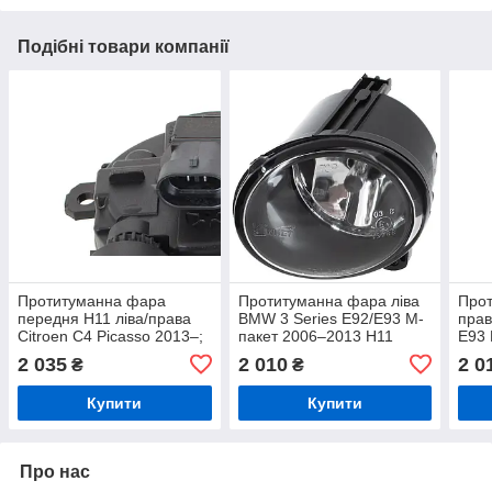
Подібні товари компанії
Протитуманна фара
Протитуманна фара ліва
Про
передня H11 ліва/права
BMW 3 Series E92/E93 M-
прав
Citroen C4 Picasso 2013–;
пакет 2006–2013 H11
E93 
C4 2010–; DS4 2011–;
H11
2 035
2 010
2 0
₴
₴
Peugeot 308 2013–
Купити
Купити
Про нас