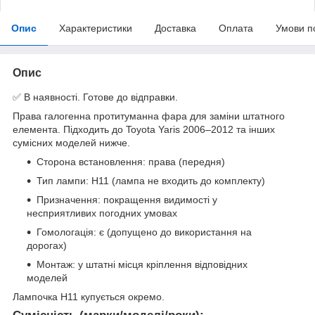
Опис
Характеристики
Доставка
Оплата
Умови п
Опис
✅ В наявності. Готове до відправки.
Права галогенна протитуманна фара для заміни штатного
елемента. Підходить до Toyota Yaris 2006–2012 та інших
сумісних моделей нижче.
Сторона встановлення: права (передня)
Тип лампи: H11 (лампа не входить до комплекту)
Призначення: покращення видимості у
несприятливих погодних умовах
Гомологація: є (допущено до використання на
дорогах)
Монтаж: у штатні місця кріплення відповідних
моделей
Лампочка H11 купується окремо.