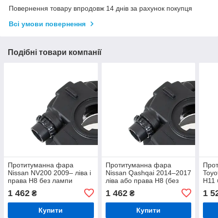
Повернення товару впродовж 14 днів за рахунок покупця
Всі умови повернення
Подібні товари компанії
Протитуманна фара
Протитуманна фара
Прот
Nissan NV200 2009– ліва і
Nissan Qashqai 2014–2017
Toyo
права H8 без лампи
ліва або права H8 (без
H11 
лампи)
1 462
1 462
1 5
₴
₴
Купити
Купити