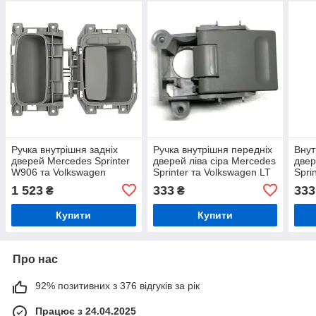
Ручка внутрішня задніх
Ручка внутрішня передніх
Внут
дверей Mercedes Sprinter
дверей ліва сіра Mercedes
двер
W906 та Volkswagen
Sprinter та Volkswagen LT
Spri
Crafter 2006–
1995–2006
1995
1 523
333
333
₴
₴
чер
Купити
Купити
Про нас
92% позитивних з 376 відгуків за рік
Працює з 24.04.2025