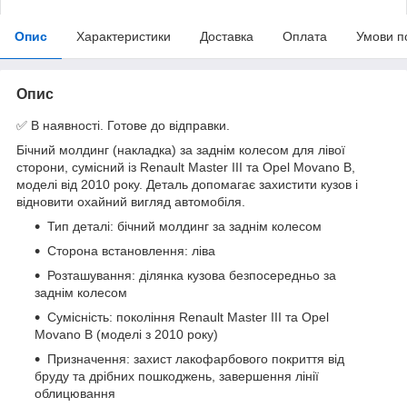
Опис
Характеристики
Доставка
Оплата
Умови п
Опис
✅ В наявності. Готове до відправки.
Бічний молдинг (накладка) за заднім колесом для лівої
сторони, сумісний із Renault Master III та Opel Movano B,
моделі від 2010 року. Деталь допомагає захистити кузов і
відновити охайний вигляд автомобіля.
Тип деталі: бічний молдинг за заднім колесом
Сторона встановлення: ліва
Розташування: ділянка кузова безпосередньо за
заднім колесом
Сумісність: покоління Renault Master III та Opel
Movano B (моделі з 2010 року)
Призначення: захист лакофарбового покриття від
бруду та дрібних пошкоджень, завершення лінії
облицювання