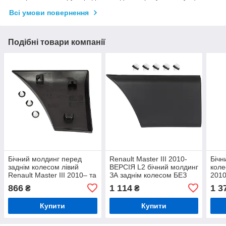
Всі умови повернення
Подібні товари компанії
Бічний молдинг перед
Renault Master III 2010-
Бічн
заднім колесом лівий
ВЕРСІЯ L2 бічний молдинг
коле
Renault Master III 2010– та
ЗА заднім колесом БЕЗ
2010
Opel Movano B
ОТВОРУ лівий
отво
866
1 114
1 3
₴
₴
Купити
Купити