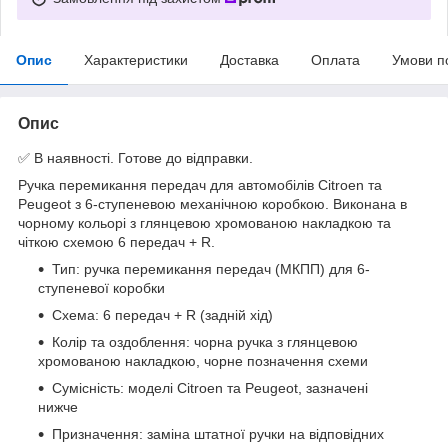
Опис
Характеристики
Доставка
Оплата
Умови п
Опис
✅ В наявності. Готове до відправки.
Ручка перемикання передач для автомобілів Citroen та
Peugeot з 6-ступеневою механічною коробкою. Виконана в
чорному кольорі з глянцевою хромованою накладкою та
чіткою схемою 6 передач + R.
Тип: ручка перемикання передач (МКПП) для 6-
ступеневої коробки
Схема: 6 передач + R (задній хід)
Колір та оздоблення: чорна ручка з глянцевою
хромованою накладкою, чорне позначення схеми
Сумісність: моделі Citroen та Peugeot, зазначені
нижче
Призначення: заміна штатної ручки на відповідних