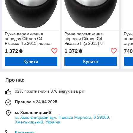
Ручка перемикання
Ручка перемикання
Ручк
передач Citroen C4
передач Citroen C4
пере
Picasso II з 2013, чорна
Picasso II (з 2013) 6-
ступ
екошкіра, 6 передач,
ступенева, чорна
хро
1 372
1 372
740
₴
₴
срібляста накладка
екошкіра, срібляста
вставка
Купити
Купити
Про нас
92% позитивних з 376 відгуків за рік
Працює з 24.04.2025
м. Хмельницький
м. Хмельницький вул. Панаса Мирного, 6 29000,
Хмельницький, Україна
Контакти