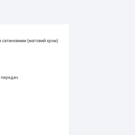
з сатиновими (матовий хром)
ю передач