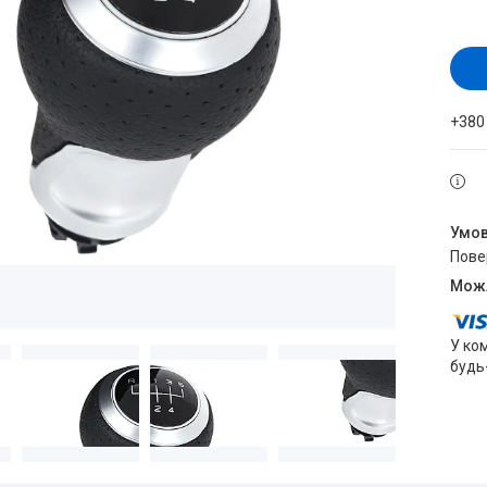
+380
пов
У ко
будь