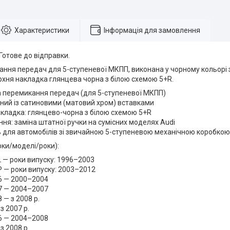
Характеристики
Інформація для замовлення
 Готове до відправки.
ання передач для 5-ступеневої МКПП, виконана у чорному кольорі 
рхня накладка глянцева чорна з білою схемою 5+R.
а перемикання передач (для 5-ступеневої МКПП)
рний із сатиновими (матовий хром) вставками
кладка: глянцево-чорна з білою схемою 5+R
ня: заміна штатної ручки на сумісних моделях Audi
 для автомобілів зі звичайною 5-ступеневою механічною коробко
рки/моделі/роки):
L — роки випуску: 1996–2003
P — роки випуску: 2003–2012
6 — 2000–2004
7 — 2004–2007
 — з 2008 р.
з 2007 р.
6 — 2004–2008
з 2008 р.