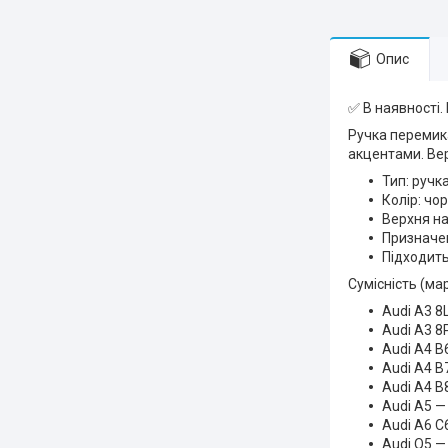
Опис
✅ В наявності.
Ручка перемик
акцентами. Ве
Тип: ручк
Колір: чо
Верхня на
Призначен
Підходить
Сумісність (ма
Audi A3 8
Audi A3 8
Audi A4 B
Audi A4 B
Audi A4 B8
Audi A5 — 
Audi A6 C
Audi Q5 — 