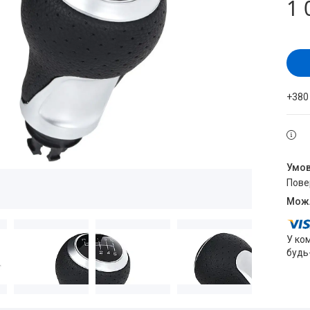
1 
+380
пов
У ко
будь