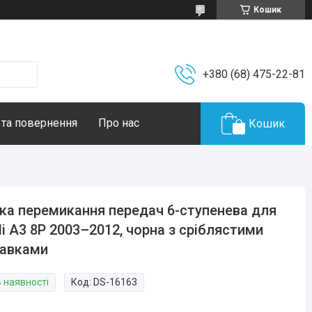
Кошик
+380 (68) 475-22-81
 та повернення
Про нас
Кошик
ка перемикання передач 6-ступенева для
i A3 8P 2003–2012, чорна з сріблястими
тавками
В наявності
Код:
DS-16163