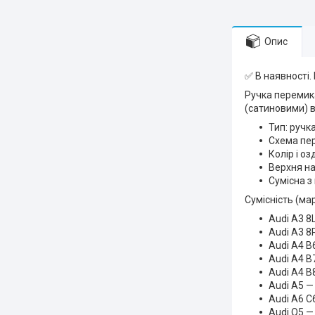
Опис
✅ В наявності.
Ручка перемика
(сатиновими) в
Тип: руч
Схема пер
Колір і о
Верхня на
Сумісна з
Сумісність (ма
Audi A3 8
Audi A3 8
Audi A4 B
Audi A4 B
Audi A4 B
Audi A5 —
Audi A6 C
Audi Q5 —