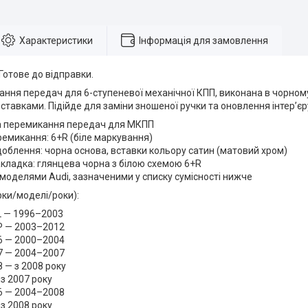
Характеристики
Інформація для замовлення
 Готове до відправки.
ння передач для 6-ступеневої механічної КПП, виконана в чорному
ставками. Підійде для заміни зношеної ручки та оновлення інтер’єр
ка перемикання передач для МКПП
емикання: 6+R (біле маркування)
здоблення: чорна основа, вставки кольору сатин (матовий хром)
кладка: глянцева чорна з білою схемою 6+R
 моделями Audi, зазначеними у списку сумісності нижче
рки/моделі/роки):
L — 1996–2003
P — 2003–2012
6 — 2000–2004
7 — 2004–2007
8 — з 2008 року
 з 2007 року
6 — 2004–2008
 з 2008 року