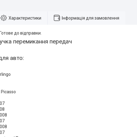
Характеристики
Інформація для замовлення
 Готове до відправки.
учка перемикання передач
для авто:
rlingo
 Picasso
307
308
3008
407
5008
807