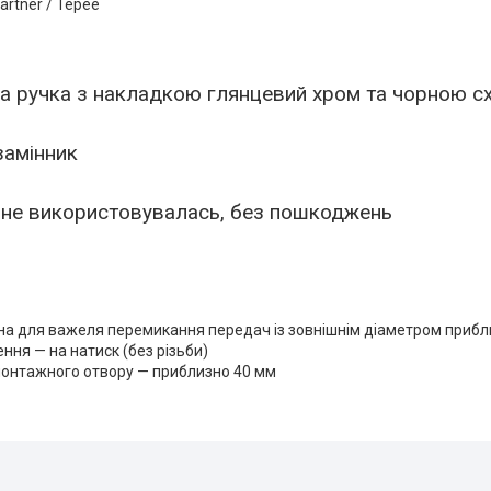
artner / Tepee
на ручка з накладкою глянцевий хром та чорною с
замінник
, не використовувалась, без пошкоджень
а для важеля перемикання передач із зовнішнім діаметром прибл
ння — на натиск (без різьби)
монтажного отвору — приблизно 40 мм