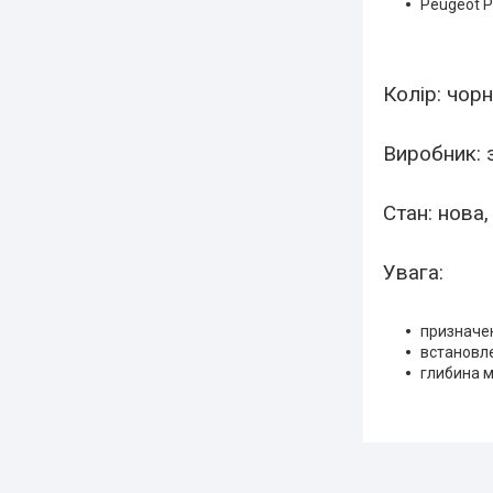
Peugeot P
Колір: чор
Виробник: 
Стан: нова
Увага:
призначен
встановле
глибина 