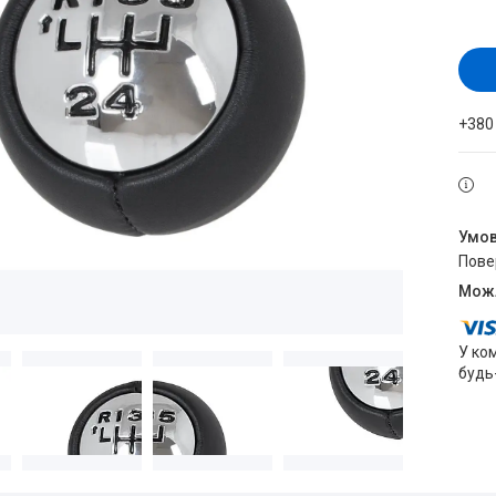
+380
пов
У ко
будь