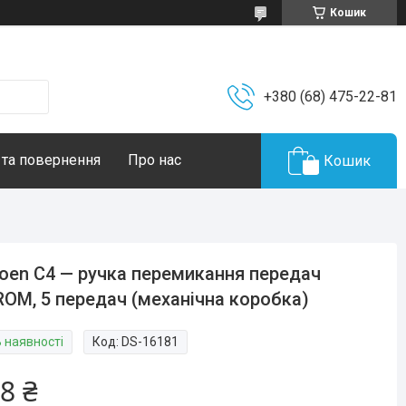
Кошик
+380 (68) 475-22-81
 та повернення
Про нас
Кошик
roen C4 — ручка перемикання передач
OM, 5 передач (механічна коробка)
В наявності
Код:
DS-16181
8 ₴