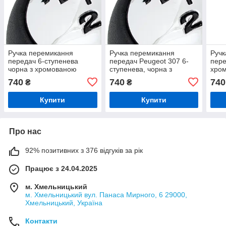
Ручка перемикання
Ручка перемикання
Ручк
передач 6-ступенева
передач Peugeot 307 6-
пере
чорна з хромованою
ступенева, чорна з
хро
накладкою для Citroen та
хромованою накладкою
для 
740
740
740
₴
₴
Peugeot (C3 C4 307 308
3008 407)
Купити
Купити
Про нас
92% позитивних з 376 відгуків за рік
Працює з 24.04.2025
м. Хмельницький
м. Хмельницький вул. Панаса Мирного, 6 29000,
Хмельницький, Україна
Контакти