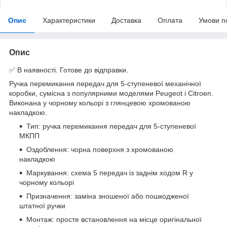
Опис
Характеристики
Доставка
Оплата
Умови п
Опис
✅ В наявності. Готове до відправки.
Ручка перемикання передач для 5-ступеневої механічної
коробки, сумісна з популярними моделями Peugeot і Citroen.
Виконана у чорному кольорі з глянцевою хромованою
накладкою.
Тип: ручка перемикання передач для 5-ступеневої
МКПП
Оздоблення: чорна поверхня з хромованою
накладкою
Маркування: схема 5 передач із заднім ходом R у
чорному кольорі
Призначення: заміна зношеної або пошкодженої
штатної ручки
Монтаж: просте встановлення на місце оригінальної