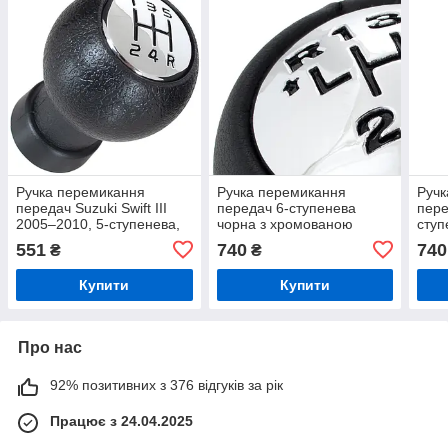
Ручка перемикання
Ручка перемикання
Ручк
передач Suzuki Swift III
передач 6-ступенева
пере
2005–2010, 5-ступенева,
чорна з хромованою
ступ
чорна з хромованою
накладкою для Citroen та
хро
551
740
740
₴
₴
накладкою
Peugeot (C3 C4 307 308
3008 407)
Купити
Купити
Про нас
92% позитивних з 376 відгуків за рік
Працює з 24.04.2025