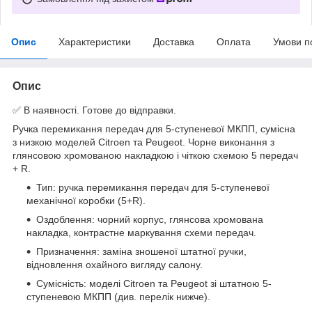
Опис
Характеристики
Доставка
Оплата
Умови п
Опис
✅ В наявності. Готове до відправки.
Ручка перемикання передач для 5-ступеневої МКПП, сумісна
з низкою моделей Citroen та Peugeot. Чорне виконання з
глянсовою хромованою накладкою і чіткою схемою 5 передач
+ R.
Тип: ручка перемикання передач для 5-ступеневої
механічної коробки (5+R).
Оздоблення: чорний корпус, глянсова хромована
накладка, контрастне маркування схеми передач.
Призначення: заміна зношеної штатної ручки,
відновлення охайного вигляду салону.
Сумісність: моделі Citroen та Peugeot зі штатною 5-
ступеневою МКПП (див. перелік нижче).