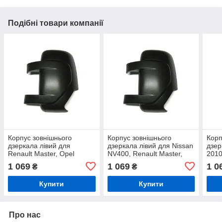
Подібні товари компанії
Корпус зовнішнього
Корпус зовнішнього
Корп
дзеркала лівий для
дзеркала лівий для Nissan
дзер
Renault Master, Opel
NV400, Renault Master,
2010
Movano, Nissan NV400 (з
Opel Movano (з 2010
сумі
1 069
1 069
1 0
₴
₴
2010 року), чорний
року), чорний
Ope
Купити
Купити
Про нас