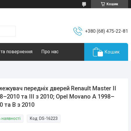
Кошик
+380 (68) 475-22-81
 та повернення
Про нас
Кошик
ежувач передніх дверей Renault Master II
8–2010 та III з 2010; Opel Movano A 1998–
0 та B з 2010
В наявності
Код:
DS-16223