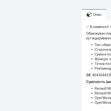
Опис
✅ В наявності.
Обмежувач пер
кут відкриванн
Тип: обме
Сторона в
Сумісні по
Функція: 
Точна пос
Рекоменда
OE:
804304453
Сумісність (м
Renault M
Renault Ma
Opel Mov
Opel Mova