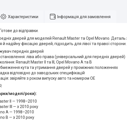
Характеристики
Інформація для замовлення
 Готове до відправки.
едніх дверей для моделей Renault Master та Opel Movano. Деталь
я й надійну фіксацію дверей, підходить для лівої та правої сторони.
жувач передніх дверей
становлення: ліва або права (універсальний для передніх дверей)
коління: Renault Master II та III, Opel Movano A та B
обмеження кута та утримання дверей у проміжних положеннях
адка відповідно до заводських специфікацій
ція: звіряйте з роком випуску авто та номером OE
R
арки/моделі/роки):
aster II — 1998–2010
ster III — з 2010 року
ano A — 1998–2010
no B — з 2010 року