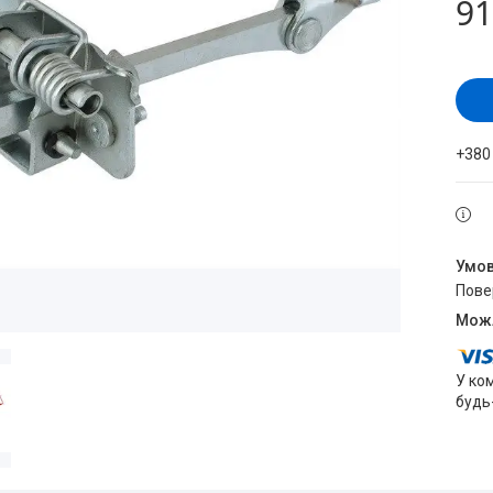
91
+380
пов
У ко
будь