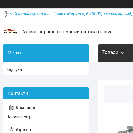
м. Хмельницький вул. Панаса Мирного, 6 29000, Хмельницький, 
Avtosvit.org - інтернет магазин автозапчастин.
Товари
Відгуки
Avtosvit.org