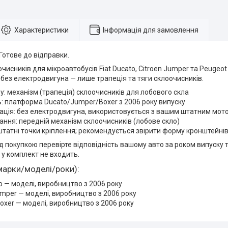
Характеристики
Інформація для замовлення
 Готове до відправки.
чисників для мікроавтобусів Fiat Ducato, Citroen Jumper та Peugeot
 без електродвигуна — лише трапеція та тяги склоочисників.
у: механізм (трапеція) склоочисників для лобового скла
ь: платформа Ducato/Jumper/Boxer з 2006 року випуску
ція: без електродвигуна, використовується з вашим штатним мот
ння: передній механізм склоочисників (лобове скло)
татні точки кріплення; рекомендується звірити форму кронштейнів
д покупкою перевірте відповідність вашому авто за роком випуску т
у комплект не входить.
марки/моделі/роки):
to — моделі, виробництво з 2006 року
umper — моделі, виробництво з 2006 року
oxer — моделі, виробництво з 2006 року