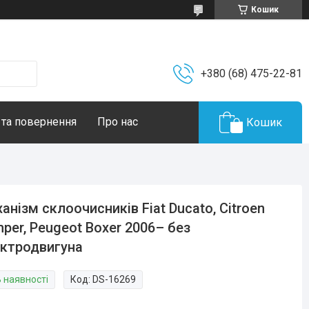
Кошик
+380 (68) 475-22-81
 та повернення
Про нас
Кошик
анізм склоочисників Fiat Ducato, Citroen
per, Peugeot Boxer 2006– без
ктродвигуна
В наявності
Код:
DS-16269