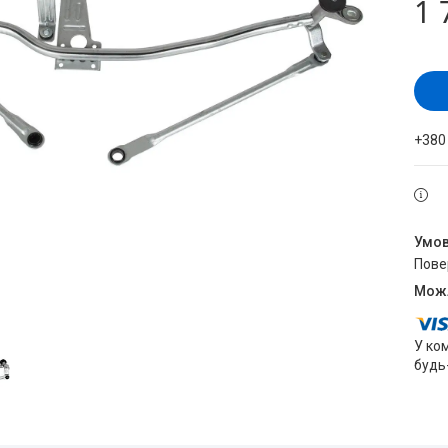
1 
+380
пов
У ко
будь