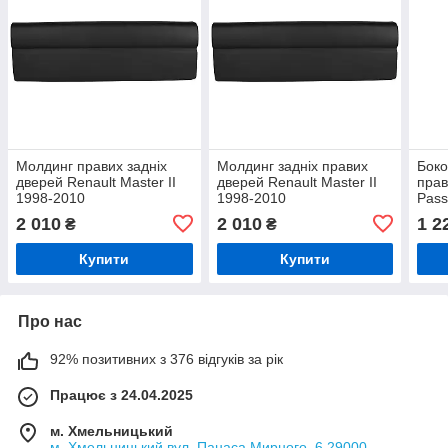
Молдинг правих задніх
Молдинг задніх правих
Боко
дверей Renault Master II
дверей Renault Master II
прав
1998-2010
1998-2010
Pass
хро
2 010
2 010
1 2
₴
₴
Купити
Купити
Про нас
92% позитивних з 376 відгуків за рік
Працює з 24.04.2025
м. Хмельницький
м. Хмельницький вул. Панаса Мирного, 6 29000,