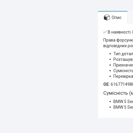
Опис
✅ В наявності.
Права форсунка
відповідних ро
Тип детал
Розташува
Призначен
Сумісність
Перевірка
OE:
616771498
Сумісність (
BMW 5 Ser
BMW 5 Ser