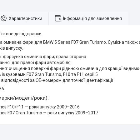
Характеристики
Інформація для замовлення
 Готове до відправки.
 омивача фари для BMW 5 Series F07 Gran Turismo. Сумісна також 
ків випуску.
і: форсунка омивача фари, права сторона
ння: для правої фари автомобіля
ня: очищення поверхні фари рідиною омивача для кращої видимост
 із кузовами F07 Gran Turismo, F10 та F11 серії 5
 відповідності за OE-номером для точної ідентифікації
86
марки/моделі/роки):
ies F10/F11 — роки випуску 2009–2016
ies F07 Gran Turismo — роки випуску 2009–2017