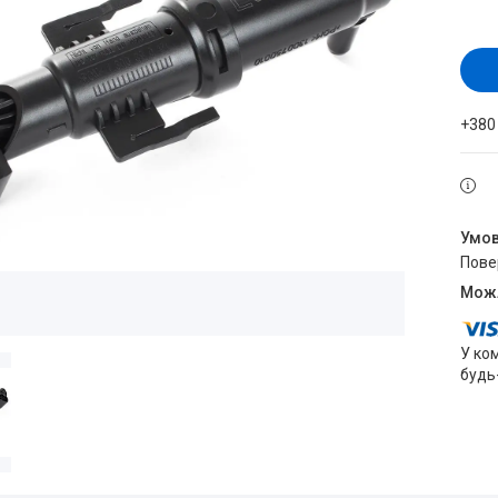
+380
пов
У ко
будь