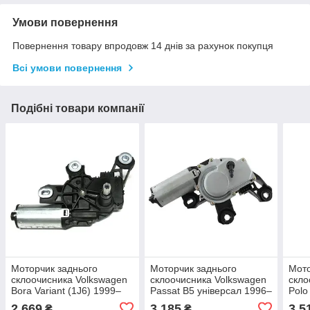
Умови повернення
Повернення товару впродовж 14 днів за рахунок покупця
Всі умови повернення
Подібні товари компанії
Моторчик заднього
Моторчик заднього
Мото
склоочисника Volkswagen
склоочисника Volkswagen
скло
Bora Variant (1J6) 1999–
Passat B5 універсал 1996–
Polo
2005 OE 1J6955711
2005 (OE 8L0955711B)
1S6
2 669
3 185
3 5
₴
₴