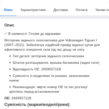
Опис
Характеристики
Доставка
Оплата
Умови п
Опис
✅ В наявності. Готове до відправки.
Моторчик заднього склоочисника для Volkswagen Tiguan I
(2007–2011). Забезпечує надійний привід задньої щітки для
ефективного очищення скла під час дощу чи снігу.
Тип деталі: моторчик заднього склоочисника
Штатне розташування: кришка багажника (заднє скло)
Відповідність OE: 1K6955711B
Сумісність із моделями та роками, зазначеними
нижче
Рекомендація: звірте номер OE та тип роз’єму/
кріплень перед встановленням
OE:
1K6955711B
Сумісність (марки/моделі/роки):