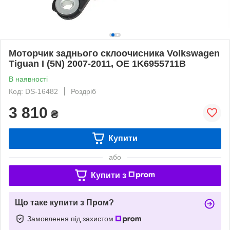
Моторчик заднього склоочисника Volkswagen
Tiguan I (5N) 2007-2011, OE 1K6955711B
В наявності
Код: DS-16482
Роздріб
3 810
₴
Купити
або
Купити з
Що таке купити з Пром?
Замовлення під захистом