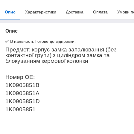
Опис
Характеристики
Доставка
Оплата
Умови п
Опис
✅ В наявності. Готове до відправки.
Предмет: корпус замка запалювання (без
контактної групи) з циліндром замка та
блокуванням кермової колонки
Номер OE:
1K0905851B
1K0905851A
1K0905851D
1K0905851