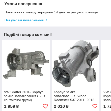
Умови повернення
Повернення товару впродовж 14 днів за рахунок покупця
Всі умови повернення
Подібні товари компанії
VW Crafter 2016- корпус
Корпус замка
VW G
замка запалювання (БЕЗ
запалювання Skoda
корп
контактної групи)
Roomster 5J7 2011–2015
запа
без контактної групи OE
руль
1 959
2 010
1 7
₴
₴
6R0905851D
конт