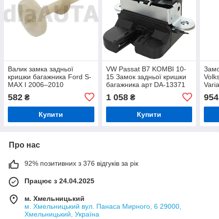
Валик замка задньої
VW Passat B7 KOMBI 10-
Замо
кришки багажника Ford S-
15 Замок задньої кришки
Volk
MAX I 2006–2010
багажника арт DA-13371
Vari
(уні
582
1 058
954
₴
₴
1K6
Купити
Купити
Про нас
92% позитивних з 376 відгуків за рік
Працює з 24.04.2025
м. Хмельницький
м. Хмельницький вул. Панаса Мирного, 6 29000,
Хмельницький, Україна