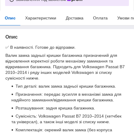
Опис
Характеристики
Доставка
Оплата
Умови п
Опис
✅ В наявності. Готове до відправки.
Валик замка задньої кришки багажника призначений для
відновлення коректної роботи механізму замикання та
відкривання багажника. Підходить для Volkswagen Passat B7
2010–2014 і ряду інших моделей Volkswagen зі списку
сумісності нижче.
Тип деталі: валик замка задньої кришки багажника.
Призначення: передає зусилля в механізмі замка для
надійного замикання/відмикання кришки багажника.
Розташування: задня кришка багажника.
Сумісність: Volkswagen Passat B7 2010–2014 (хетчбек
та універсал), а також інші моделі зі списку нижче.
Комплектація: окремий валик замка (без корпуса