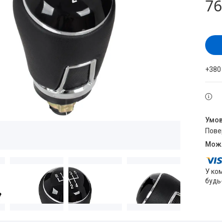
76
+380
пов
У ко
будь