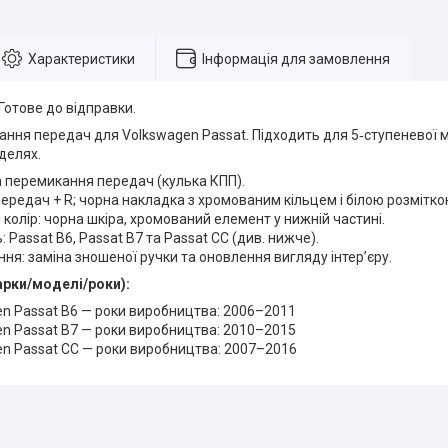
Характеристики
Інформація для замовлення
 Готове до відправки.
ння передач для Volkswagen Passat. Підходить для 5‑ступеневої м
делях.
а перемикання передач (кулька КПП).
передач + R; чорна накладка з хромованим кільцем і білою розмітко
і колір: чорна шкіра, хромований елемент у нижній частині.
: Passat B6, Passat B7 та Passat CC (див. нижче).
ня: заміна зношеної ручки та оновлення вигляду інтер’єру.
арки/моделі/роки):
n Passat B6 — роки виробництва: 2006–2011
n Passat B7 — роки виробництва: 2010–2015
n Passat CC — роки виробництва: 2007–2016