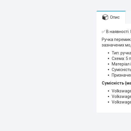
Опис
✅ В наявності.
Ручка перемика
зазначених мо
Тип: ручк
Схема: 5 
Матеріал 
Сумісність
Призначен
Сумісність (м
Volkswage
Volkswage
Volkswage