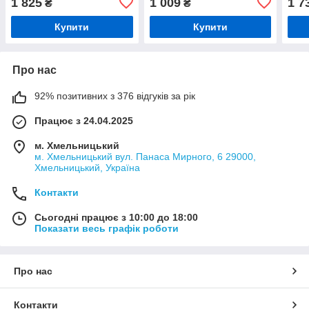
1 825
1 009
1 7
₴
₴
чорна, срібляста вставка,
A6 C6 Q5 чорна з
чорн
червона строчка
сріблястими вставками
черв
Купити
Купити
Про нас
92% позитивних з 376 відгуків за рік
Працює з 24.04.2025
м. Хмельницький
м. Хмельницький вул. Панаса Мирного, 6 29000,
Хмельницький, Україна
Контакти
Сьогодні працює з 10:00 до 18:00
Показати весь графік роботи
Про нас
Контакти