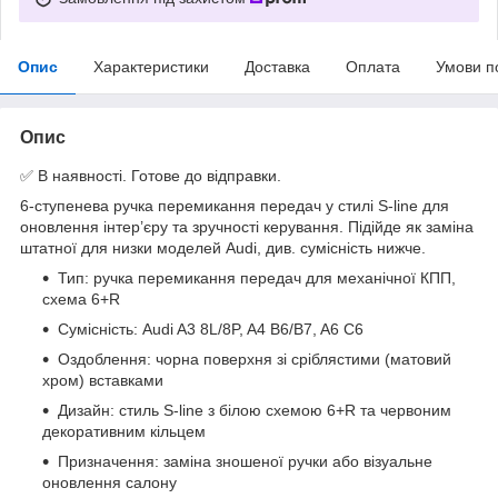
Опис
Характеристики
Доставка
Оплата
Умови п
Опис
✅ В наявності. Готове до відправки.
6-ступенева ручка перемикання передач у стилі S-line для
оновлення інтер’єру та зручності керування. Підійде як заміна
штатної для низки моделей Audi, див. сумісність нижче.
Тип: ручка перемикання передач для механічної КПП,
схема 6+R
Сумісність: Audi A3 8L/8P, A4 B6/B7, A6 C6
Оздоблення: чорна поверхня зі сріблястими (матовий
хром) вставками
Дизайн: стиль S-line з білою схемою 6+R та червоним
декоративним кільцем
Призначення: заміна зношеної ручки або візуальне
оновлення салону