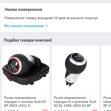
Умови повернення
Повернення товару впродовж 14 днів за рахунок покупця
Всі умови повернення
Подібні товари компанії
Ручка перемикання
Ручка перемикання
Ручк
передач з чохлом Audi A3
передач 6-ступенева Audi
пере
8P 2003–2012 5-
A3 8L 1996-2003 A3 8P
8P 2
ступенева, екошкіра
2003-2012 A4 B6 B7 B8 A5
ступ