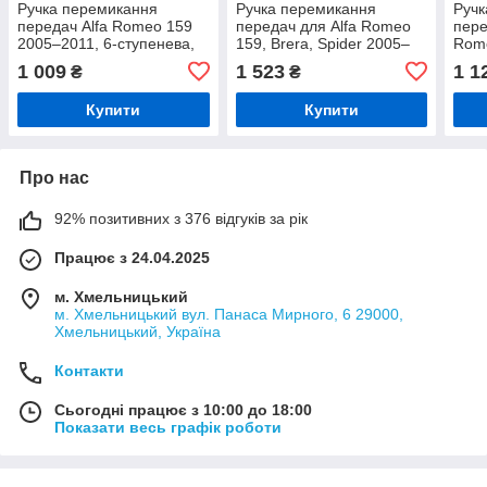
Ручка перемикання
Ручка перемикання
Ручк
передач Alfa Romeo 159
передач для Alfa Romeo
пере
2005–2011, 6-ступенева,
159, Brera, Spider 2005–
Rome
чорна шкіра, срібляста
2014, 6-ступенева, чорна
Brer
1 009
1 523
1 1
₴
₴
вставка
шкіра + срібляста
2011
нак
Купити
Купити
Про нас
92% позитивних з 376 відгуків за рік
Працює з 24.04.2025
м. Хмельницький
м. Хмельницький вул. Панаса Мирного, 6 29000,
Хмельницький, Україна
Контакти
Сьогодні працює з 10:00 до 18:00
Показати весь графік роботи