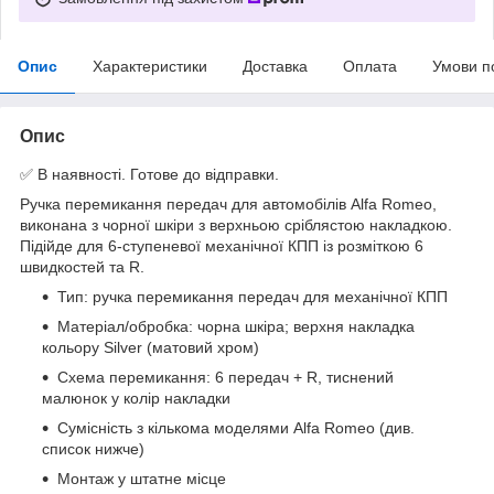
Опис
Характеристики
Доставка
Оплата
Умови п
Опис
✅ В наявності. Готове до відправки.
Ручка перемикання передач для автомобілів Alfa Romeo,
виконана з чорної шкіри з верхньою сріблястою накладкою.
Підійде для 6-ступеневої механічної КПП із розміткою 6
швидкостей та R.
Тип: ручка перемикання передач для механічної КПП
Матеріал/обробка: чорна шкіра; верхня накладка
кольору Silver (матовий хром)
Схема перемикання: 6 передач + R, тиснений
малюнок у колір накладки
Сумісність з кількома моделями Alfa Romeo (див.
список нижче)
Монтаж у штатне місце