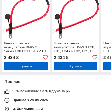
Клема плюсова
Плюсова клема
Плю
акумулятора BMW 3
акумулятора BMW 3 F30,
аку
Series F30 F31 F34 з 2011
F31, F34 і 4 F32, F35, F36
F31 
р. та 4 Series F32 F35 F36
2011–
F32 
2 434
2 434
2 4
₴
₴
з 2014 р. OE 61129259425
Купити
Купити
Про нас
92% позитивних з 376 відгуків за рік
Працює з 24.04.2025
м. Хмельницький