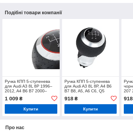
Подібні товари компанії
Ручка КПП 5-ступенева
Ручка КПП 5-ступенева
Ручк
для Audi A3 8L 8P 1996–
для Audi A3 8L 8P, A4 B6
чорн
2012, A4 B6 B7 2000–
B7 B8, A5, A6 C6, Q5
207 
2008, A6 C6 2004–2008,
чорна з сатиновим
408 
1 009
918
918
₴
₴
чорна з хромом, R зверху
хромом
Xsar
Купити
Купити
Про нас