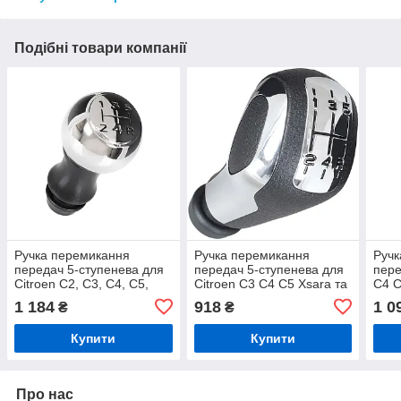
Подібні товари компанії
Ручка перемикання
Ручка перемикання
Ручк
передач 5-ступенева для
передач 5-ступенева для
пере
Citroen C2, C3, C4, C5,
Citroen C3 C4 C5 Xsara та
C4 C
Xsara (1997–2010), хром і
Peugeot 207 208 307 308
207 
1 184
918
1 0
₴
₴
чорна
3008 407 408 508, чорна з
408 
хромом
з хр
Купити
Купити
Про нас