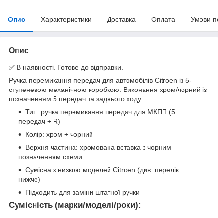
Опис
Характеристики
Доставка
Оплата
Умови п
Опис
✅ В наявності. Готове до відправки.
Ручка перемикання передач для автомобілів Citroen із 5-
ступеневою механічною коробкою. Виконання хром/чорний із
позначенням 5 передач та заднього ходу.
Тип: ручка перемикання передач для МКПП (5
передач + R)
Колір: хром + чорний
Верхня частина: хромована вставка з чорним
позначенням схеми
Сумісна з низкою моделей Citroen (див. перелік
нижче)
Підходить для заміни штатної ручки
Сумісність (марки/моделі/роки):