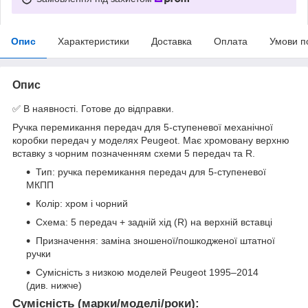
Опис
Характеристики
Доставка
Оплата
Умови п
Опис
✅ В наявності. Готове до відправки.
Ручка перемикання передач для 5-ступеневої механічної
коробки передач у моделях Peugeot. Має хромовану верхню
вставку з чорним позначенням схеми 5 передач та R.
Тип: ручка перемикання передач для 5-ступеневої
МКПП
Колір: хром і чорний
Схема: 5 передач + задній хід (R) на верхній вставці
Призначення: заміна зношеної/пошкодженої штатної
ручки
Сумісність з низкою моделей Peugeot 1995–2014
(див. нижче)
Сумісність (марки/моделі/роки):