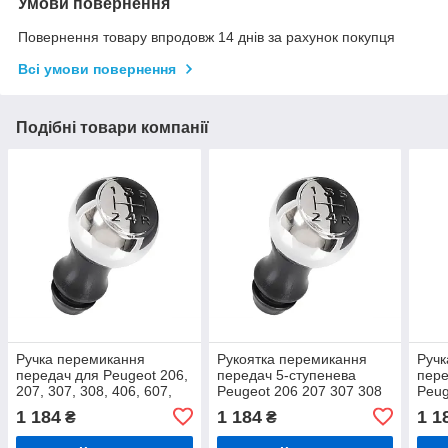
Умови повернення
Повернення товару впродовж 14 днів за рахунок покупця
Всі умови повернення
Подібні товари компанії
Ручка перемикання
Рукоятка перемикання
Ручк
передач для Peugeot 206,
передач 5-ступенева
пере
207, 307, 308, 406, 607,
Peugeot 206 207 307 308
Peug
807 1995–2014, 5
406 607 807 1995–2014
406 
1 184
1 184
1 1
₴
₴
передач, хром і чорний
хром і чорна
хром