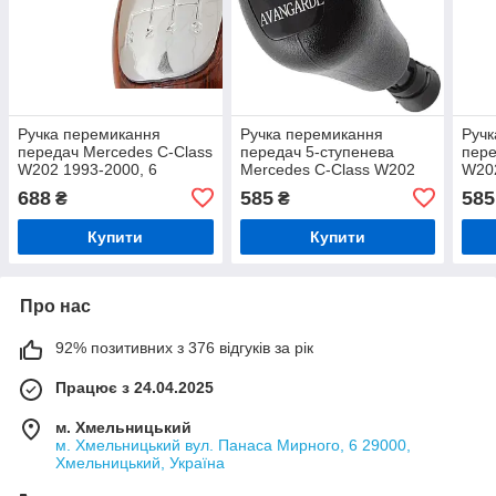
Ручка перемикання
Ручка перемикання
Ручк
передач Mercedes C-Class
передач 5-ступенева
пере
W202 1993-2000, 6
Mercedes C-Class W202
W202
передач, імітація дерева,
1993–2000, чорна
ступ
688
585
585
₴
₴
хром
Avangarde
Avan
Купити
Купити
Про нас
92% позитивних з 376 відгуків за рік
Працює з 24.04.2025
м. Хмельницький
м. Хмельницький вул. Панаса Мирного, 6 29000,
Хмельницький, Україна