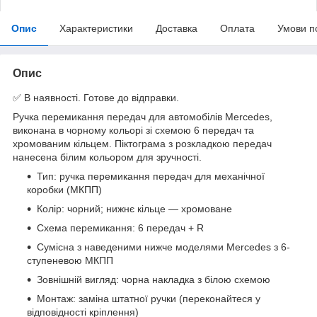
Опис
Характеристики
Доставка
Оплата
Умови п
Опис
✅ В наявності. Готове до відправки.
Ручка перемикання передач для автомобілів Mercedes,
виконана в чорному кольорі зі схемою 6 передач та
хромованим кільцем. Піктограма з розкладкою передач
нанесена білим кольором для зручності.
Тип: ручка перемикання передач для механічної
коробки (МКПП)
Колір: чорний; нижнє кільце — хромоване
Схема перемикання: 6 передач + R
Сумісна з наведеними нижче моделями Mercedes з 6-
ступеневою МКПП
Зовнішній вигляд: чорна накладка з білою схемою
Монтаж: заміна штатної ручки (переконайтеся у
відповідності кріплення)