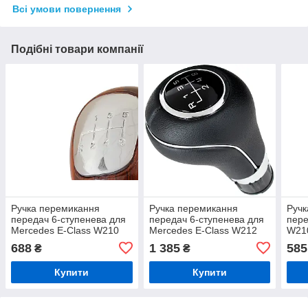
Всі умови повернення
Подібні товари компанії
Ручка перемикання
Ручка перемикання
Ручк
передач 6-ступенева для
передач 6-ступенева для
пере
Mercedes E-Class W210
Mercedes E-Class W212
W210
1995-2003, імітація
2009–2016, чорна,
ступ
688
1 385
585
₴
₴
дерева, хром
посадка 8 мм
напи
Купити
Купити