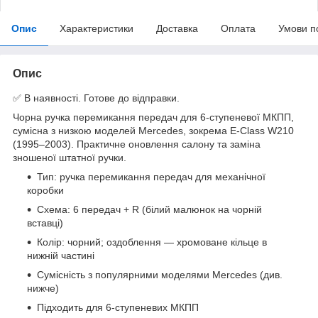
Опис
Характеристики
Доставка
Оплата
Умови п
Опис
✅ В наявності. Готове до відправки.
Чорна ручка перемикання передач для 6-ступеневої МКПП,
сумісна з низкою моделей Mercedes, зокрема E-Class W210
(1995–2003). Практичне оновлення салону та заміна
зношеної штатної ручки.
Тип: ручка перемикання передач для механічної
коробки
Схема: 6 передач + R (білий малюнок на чорній
вставці)
Колір: чорний; оздоблення — хромоване кільце в
нижній частині
Сумісність з популярними моделями Mercedes (див.
нижче)
Підходить для 6-ступеневих МКПП