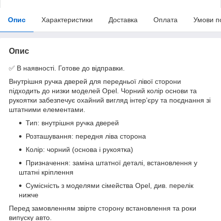
Опис
Характеристики
Доставка
Оплата
Умови п
Опис
✅ В наявності. Готове до відправки.
Внутрішня ручка дверей для передньої лівої сторони
підходить до низки моделей Opel. Чорний колір основи та
рукоятки забезпечує охайний вигляд інтерʼєру та поєднання зі
штатними елементами.
Тип: внутрішня ручка дверей
Розташування: передня ліва сторона
Колір: чорний (основа і рукоятка)
Призначення: заміна штатної деталі, встановлення у
штатні кріплення
Сумісність з моделями сімейства Opel, див. перелік
нижче
Перед замовленням звірте сторону встановлення та роки
випуску авто.