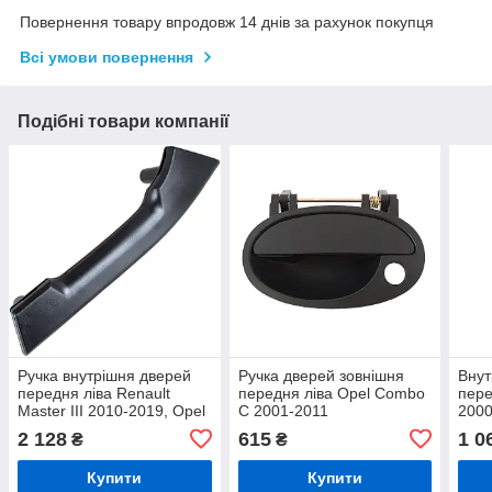
Повернення товару впродовж 14 днів за рахунок покупця
Всі умови повернення
Подібні товари компанії
Ручка внутрішня дверей
Ручка дверей зовнішня
Внут
передня ліва Renault
передня ліва Opel Combo
пере
Master III 2010-2019, Opel
C 2001-2011
200
Movano B 2010-2019,
2001
2 128
615
1 0
₴
₴
Nissan NV400 2011-2019
2003
чорна
Купити
Купити