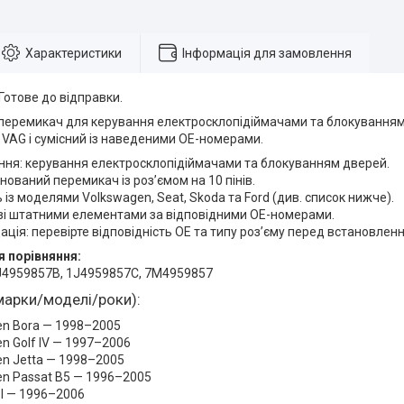
Характеристики
Інформація для замовлення
 Готове до відправки.
перемикач для керування електросклопідіймачами та блокуванням 
VAG і сумісний із наведеними OE-номерами.
ня: керування електросклопідіймачами та блокуванням дверей.
інований перемикач із роз’ємом на 10 пінів.
ь із моделями Volkswagen, Seat, Skoda та Ford (див. список нижче).
зі штатними елементами за відповідними OE-номерами.
ція: перевірте відповідність OE та типу роз’єму перед встановлен
 порівняння:
J4959857B, 1J4959857C, 7M4959857
марки/моделі/роки):
en Bora — 1998–2005
n Golf IV — 1997–2006
n Jetta — 1998–2005
n Passat B5 — 1996–2005
 I — 1996–2006