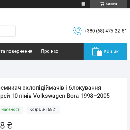
Кошик
+380 (68) 475-22-81
 та повернення
Про нас
Кошик
емикач склопідіймачів і блокування
рей 10 пінів Volkswagen Bora 1998–2005
В наявності
Код:
DS-16821
8 ₴