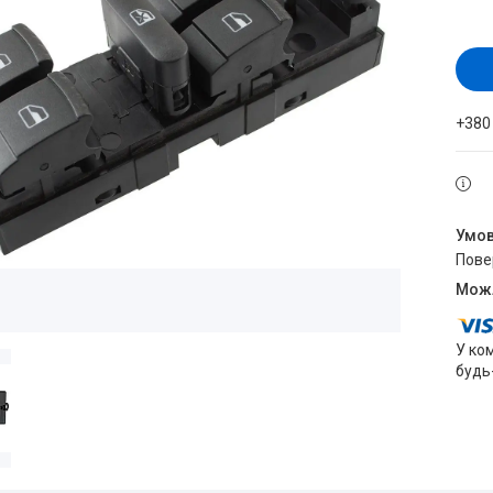
+380
пов
У ко
будь