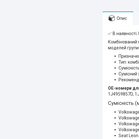
Опис
✅ В наявності.
Комбінований 
моделей групи 
Призначен
Тип: комб
Сумісніст
Сумісний 
Рекоменда
OE-номери для
1J4959857D, 1
Сумісність (
Volkswag
Volkswage
Volkswage
Volkswage
Seat Leon