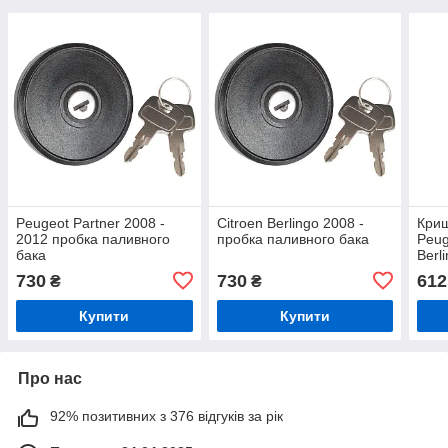
Peugeot Partner 2008 -
Citroen Berlingo 2008 -
Криш
2012 пробка паливного
пробка паливного бака
Peug
бака
Berl
730
730
612
₴
₴
Купити
Купити
Про нас
92% позитивних з 376 відгуків за рік