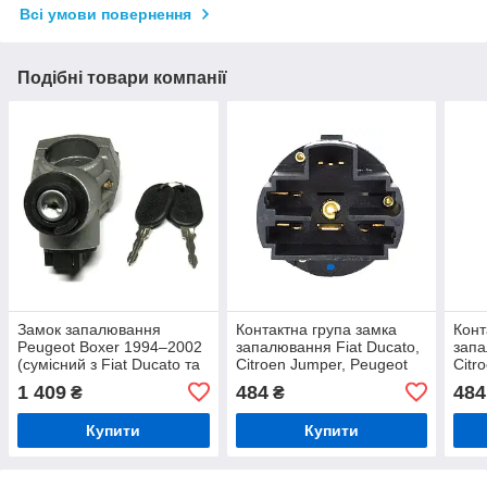
Всі умови повернення
Подібні товари компанії
Замок запалювання
Контактна група замка
Конт
Peugeot Boxer 1994–2002
запалювання Fiat Ducato,
запа
(сумісний з Fiat Ducato та
Citroen Jumper, Peugeot
Citr
Citroën Jumper)
Boxer 2006–
Boxe
1 409
484
484
₴
₴
Купити
Купити