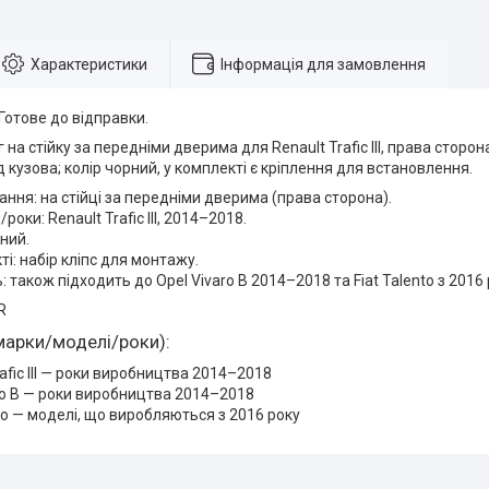
Характеристики
Інформація для замовлення
 Готове до відправки.
 на стійку за передніми дверима для Renault Trafic III, права стор
 кузова; колір чорний, у комплекті є кріплення для встановлення.
ння: на стійці за передніми дверима (права сторона).
роки: Renault Trafic III, 2014–2018.
рний.
ті: набір кліпс для монтажу.
: також підходить до Opel Vivaro B 2014–2018 та Fiat Talento з 2016 
R
марки/моделі/роки):
rafic III — роки виробництва 2014–2018
ro B — роки виробництва 2014–2018
nto — моделі, що виробляються з 2016 року