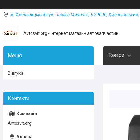
м. Хмельницький вул. Панаса Мирного, 6 29000, Хмельницький, 
Avtosvit.org - інтернет магазин автозапчастин.
Товари
Відгуки
Avtosvit.org