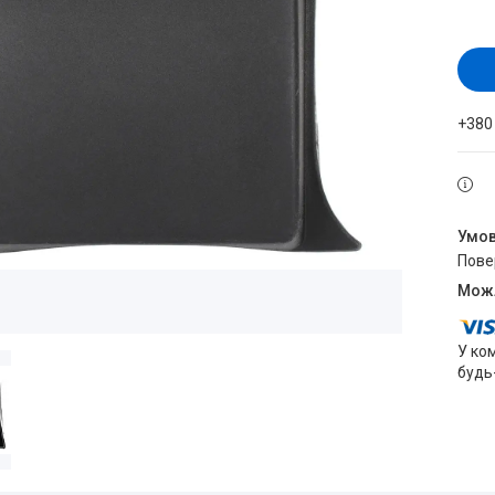
+380
пов
У ко
будь