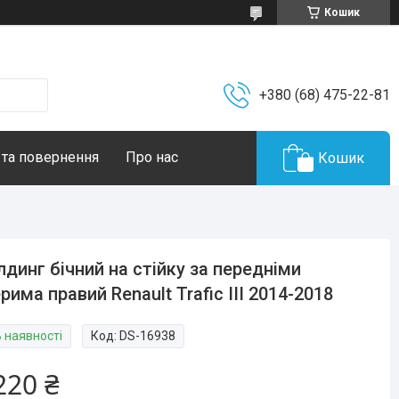
Кошик
+380 (68) 475-22-81
 та повернення
Про нас
Кошик
динг бічний на стійку за передніми
рима правий Renault Trafic III 2014-2018
В наявності
Код:
DS-16938
220 ₴