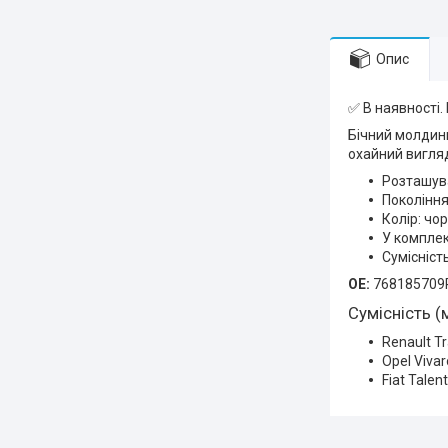
Опис
✅ В наявності.
Бічний молдинг
охайний вигляд
Розташува
Покоління/
Колір: чо
У комплек
Сумісність
OE:
768185709
Сумісність (
Renault T
Opel Viva
Fiat Tale