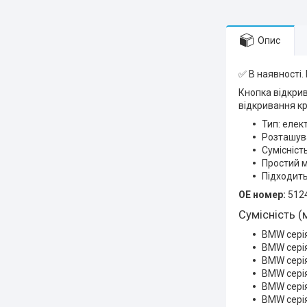
Опис
✅ В наявності.
Кнопка відкри
відкривання к
Тип: елек
Розташува
Сумісніст
Простий м
Підходить
OE номер:
512
Сумісність (
BMW серія
BMW серія
BMW серія
BMW серія
BMW серія
BMW серія