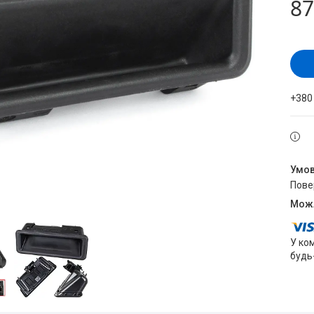
87
+380
пов
У ко
будь