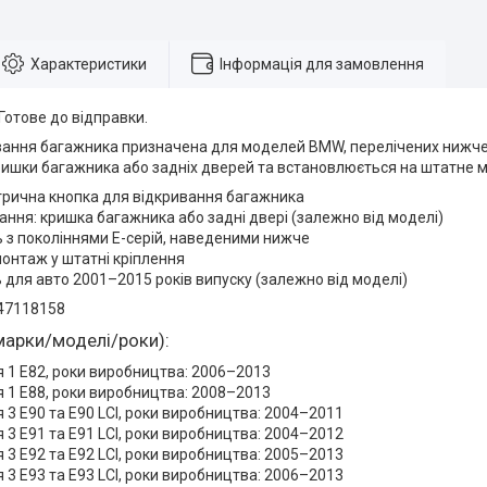
Характеристики
Інформація для замовлення
 Готове до відправки.
вання багажника призначена для моделей BMW, перелічених нижче
ришки багажника або задніх дверей та встановлюється на штатне м
трична кнопка для відкривання багажника
ння: кришка багажника або задні двері (залежно від моделі)
ь з поколіннями E-серій, наведеними нижче
онтаж у штатні кріплення
 для авто 2001–2015 років випуску (залежно від моделі)
47118158
марки/моделі/роки):
 1 E82, роки виробництва: 2006–2013
 1 E88, роки виробництва: 2008–2013
 3 E90 та E90 LCI, роки виробництва: 2004–2011
 3 E91 та E91 LCI, роки виробництва: 2004–2012
 3 E92 та E92 LCI, роки виробництва: 2005–2013
 3 E93 та E93 LCI, роки виробництва: 2006–2013