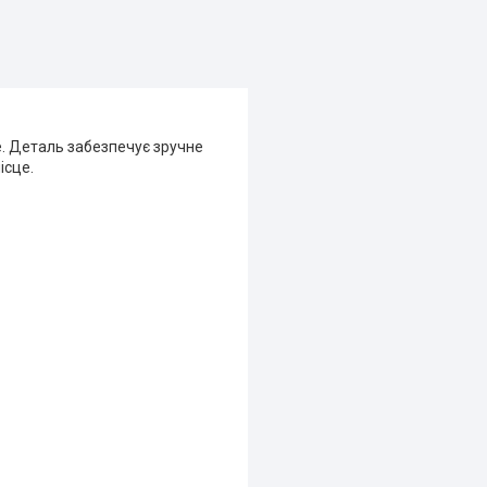
. Деталь забезпечує зручне
ісце.