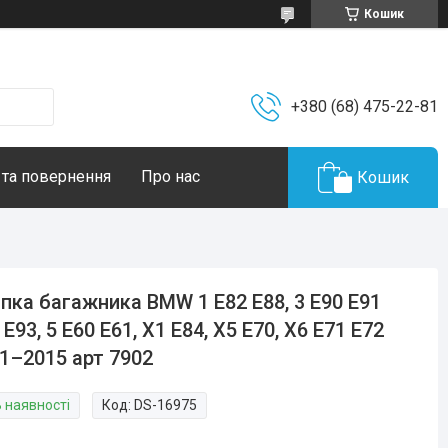
Кошик
+380 (68) 475-22-81
 та повернення
Про нас
Кошик
пка багажника BMW 1 E82 E88, 3 E90 E91
 E93, 5 E60 E61, X1 E84, X5 E70, X6 E71 E72
1–2015 арт 7902
В наявності
Код:
DS-16975